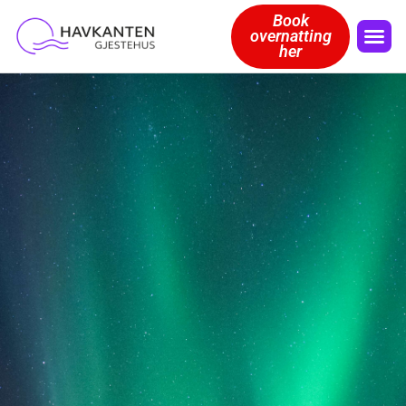
Book
overnatting
her