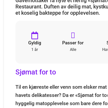
Gavemottaker få nyte et herlig «sjømat
Restaurant. Duften av deilig mat, kystk
et koselig bakteppe for opplevelsen.
Gyldig
Passer for
1 år
Alle
Ha
Sjømat for to
Til en kjæreste eller venn som elsker mat 
havets delikatesser? Da er «Sjømat for to
hyggelig matopplevelse som bare dere for