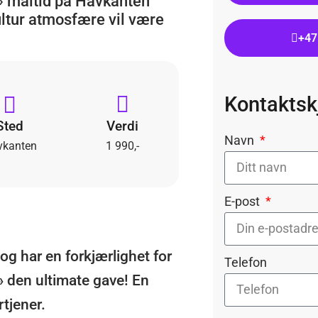
» måltid på Havkanten
ultur atmosfære vil være
+47
Kontakts
Sted
Verdi
Navn
vkanten
1 990,-
E-post
og har en forkjærlighet for
Telefon
» den ultimate gave! En
tjener.