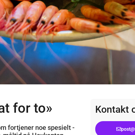
t for to»
Kontakt 
m fortjener noe spesielt -
post@