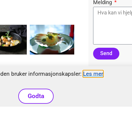
Melding
Send
den bruker informasjonskapsler:​
Les mer
Godta