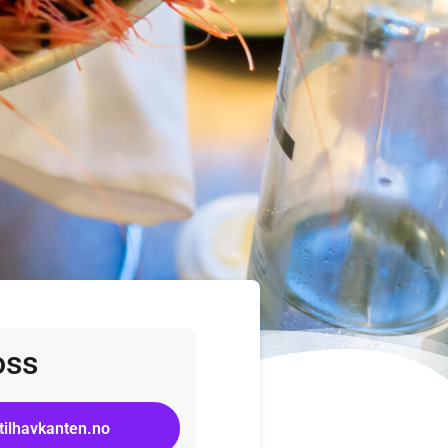
oss
tilhavkanten.no